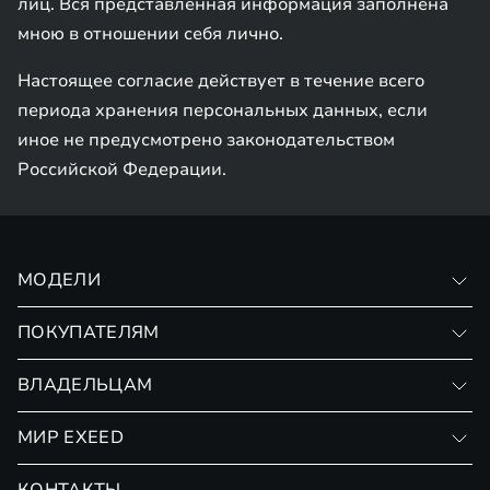
лиц. Вся представленная информация заполнена
мною в отношении себя лично.
Настоящее согласие действует в течение всего
периода хранения персональных данных, если
иное не предусмотрено законодательством
Российской Федерации.
МОДЕЛИ
VX
ПОКУПАТЕЛЯМ
RX
Записаться на тест-драйв
ВЛАДЕЛЬЦАМ
Финансовые программы
Личный кабинет
МИР EXEED
Страхование
Записаться на сервис
Обмен / Trade-in
Новости и события