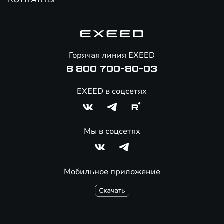
КОНТАКТЫ
Сервис
Специальные предложения
Технологии EXEED
Гарантия EXEED
Корпоративным клиентам
Знаковые клиенты EXEED
Помощь на дорогах
Онлайн-магазин аксессуаров
Горячая линия EXEED
8 800 700-80-03
EXEED в соцсетях
Мы в соцсетях
Мобильное приложение