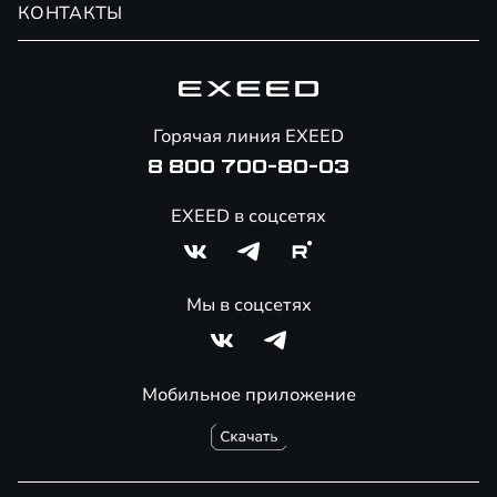
КОНТАКТЫ
Сервис
Специальные предложения
Технологии EXEED
Гарантия EXEED
Корпоративным клиентам
Знаковые клиенты EXEED
Помощь на дорогах
Онлайн-магазин аксессуаров
Горячая линия EXEED
8 800 700-80-03
EXEED в соцсетях
Мы в соцсетях
Мобильное приложение