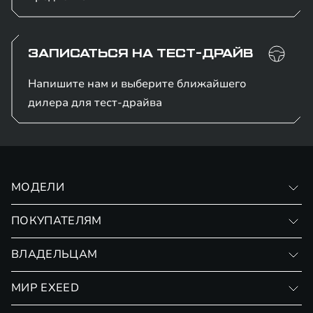
ЗАПИСАТЬСЯ НА ТЕСТ-ДРАЙВ
Напишите нам и выберите ближайшего
дилера для тест-драйва
МОДЕЛИ
VX
ПОКУПАТЕЛЯМ
RX
Записаться на тест-драйв
ВЛАДЕЛЬЦАМ
Финансовые программы
Личный кабинет
МИР EXEED
Страхование
Записаться на сервис
Обмен / Trade-in
Новости и события