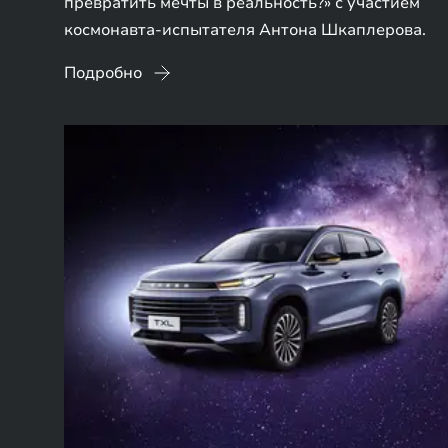
превратить мечты в реальность?» с участием
космонавта-испытателя Антона Шкаплерова.
Подробно