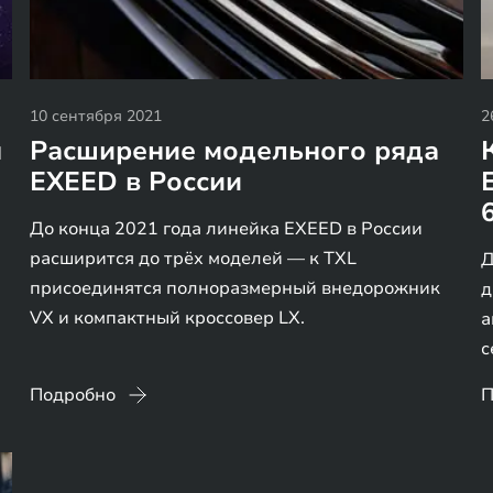
10 сентября 2021
2
н
Расширение модельного ряда
EXEED в России
До конца 2021 года линейка EXEED в России
расширится до трёх моделей — к TXL
Д
присоединятся полноразмерный внедорожник
д
VX и компактный кроссовер LX.
а
с
Подробно
П