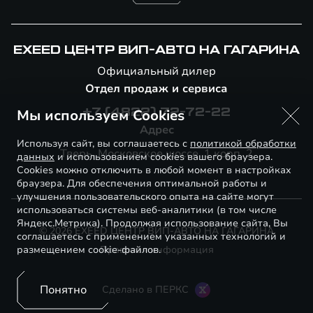
EXEED ЦЕНТР ВИП-АВТО НА ГАГАРИНА
Официальный дилер
Отдел продаж и сервиса
Мы используем Cookies
+7 (4822) 72-72-22
Адрес
Используя сайт, вы соглашаетесь с
политикой обработки
Тверь, Московское шоссе, 1 корп. 2
данных
и использованием cookies вашего браузера.
Cookies можно отключить в любой момент в настройках
браузера. Для обеспечения оптимальной работы и
улучшения пользовательского опыта на сайте могут
использоваться системы веб-аналитики (в том числе
Яндекс.Метрика). Продолжая использование сайта, Вы
© 2026 EXEED ЦЕНТР ВИП-АВТО НА ГАГАРИНА
соглашаетесь с применением указанных технологий и
размещением cookie-файлов.
Правовая информация
Понятно
Сделано в ПЕРКС